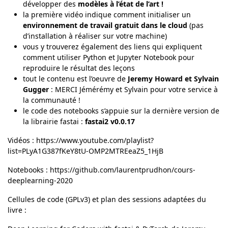
développer des
modèles à l’état de l’art !
la première vidéo indique comment initialiser un
environnement de travail gratuit dans le cloud
(pas
d’installation à réaliser sur votre machine)
vous y trouverez également des liens qui expliquent
comment utiliser Python et Jupyter Notebook pour
reproduire le résultat des leçons
tout le contenu est l’oeuvre de
Jeremy Howard et Sylvain
Gugger
: MERCI Jémérémy et Sylvain pour votre service à
la communauté !
le code des notebooks s’appuie sur la dernière version de
la librairie fastai :
fastai2 v0.0.17
Vidéos :
https://www.youtube.com/playlist?
list=PLyA1G387fKeY8tU-OMP2MTREeaZ5_1HjB
Notebooks :
https://github.com/laurentprudhon/cours-
deeplearning-2020
Cellules de code (GPLv3) et plan des sessions adaptées du
livre :